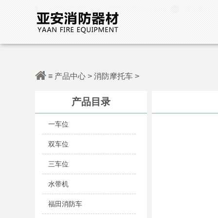
13601442436
1489563303@qq.com
联系我们
≡
产品中心
>
消防摩托车
>
产品目录
一车位
双车位
三车位
水带机
福田消防车